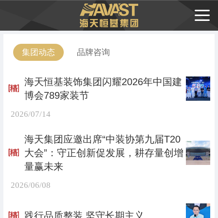
集团动态
品牌咨询
海天恒基装饰集团闪耀2026年中国建
博会789家装节
2026/07/14
海天集团应邀出席“中装协第九届T20
大会”：守正创新促发展，耕存量创增
量赢未来
2026/06/08
践行品质整装 坚守长期主义