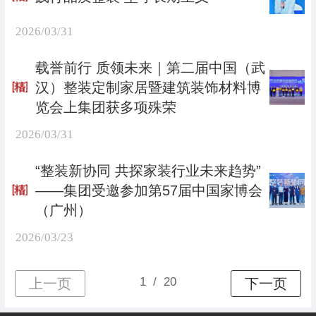
2026/03/31
载誉前行 质领未来｜第二届中国（武
汉）整装定制家居暨建筑装饰材料博
览会上集团获多项殊荣
2026/03/31
“整装新协同 共探家装行业未来趋势”
——集团受邀参加第57届中国家博会
（广州）
2026/03/23